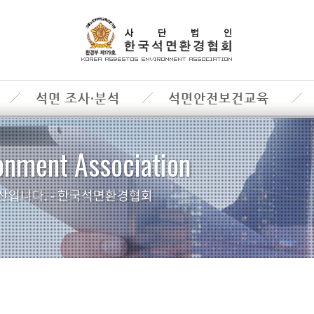
석면 조사·분석
석면안전보건교육
onment Association
산입니다. - 한국석면환경협회