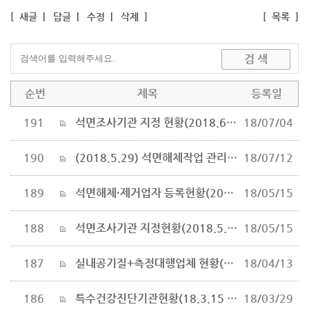
[
새글
|
답글
|
수정
|
삭제
]
[
목록
]
순번
제목
등록일
191
석면조사기관 지정 현황(2018.6.22 기준)
18/07/04
190
(2018.5.29) 석면해체작업 관리 ＇깐깐하게＇…개정된 석면법 시행(환경부 생활환경과)
18/07/12
189
석면해체·제거업자 등록현황(2018.5.9. 기준)
18/05/15
188
석면조사기관 지정현황(2018.5.9.기준)
18/05/15
187
실내공기질+측정대행업체 현황(2017.3기준)
18/04/13
186
특수건강진단기관현황(18.3.15 기준)
18/03/29