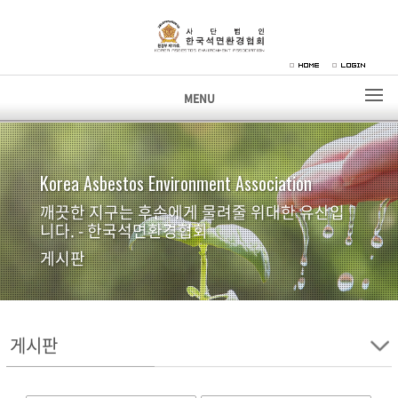
MENU
Korea Asbestos Environment Association
깨끗한 지구는 후손에게 물려줄 위대한 유산입
니다. - 한국석면환경협회
게시판
게시판