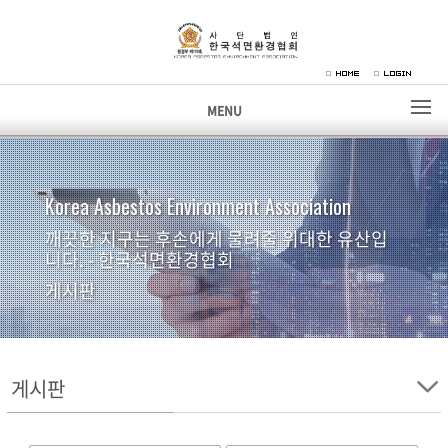
MENU
Korea Asbestos Environment Association
깨끗한 지구는 후손에게 물려줄 위대한 유산입
니다. - 한국석면환경협회
게시판
게시판