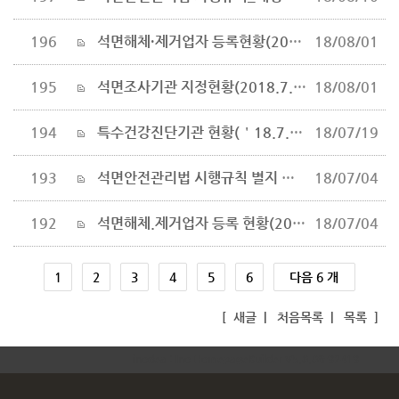
196
석면해체·제거업자 등록현황(2018.7.31. 기준)
18/08/01
195
석면조사기관 지정현황(2018.7.31.기준)
18/08/01
194
특수건강진단기관 현황(＇18.7.5일기준)
18/07/19
193
석면안전관리법 시행규칙 별지 서식 모음
18/07/04
192
석면해체.제거업자 등록 현황(2018.6.22 기준)
18/07/04
1
2
3
4
5
6
다음 6 개
[
새글
|
처음목록
|
목록
]
inodea : Ino HomepageBuilder V5.0.08-92419