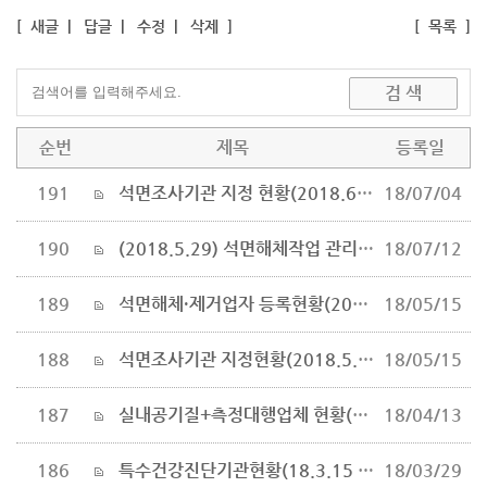
[
새글
|
답글
|
수정
|
삭제
]
[
목록
]
순번
제목
등록일
191
석면조사기관 지정 현황(2018.6.22 기준)
18/07/04
190
(2018.5.29) 석면해체작업 관리 ＇깐깐하게＇…개정된 석면법 시행(환경부 생활환경과)
18/07/12
189
석면해체·제거업자 등록현황(2018.5.9. 기준)
18/05/15
188
석면조사기관 지정현황(2018.5.9.기준)
18/05/15
187
실내공기질+측정대행업체 현황(2017.3기준)
18/04/13
186
특수건강진단기관현황(18.3.15 기준)
18/03/29