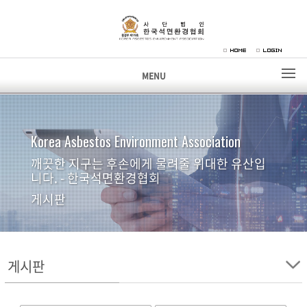
MENU
Korea Asbestos Environment Association
깨끗한 지구는 후손에게 물려줄 위대한 유산입
니다. - 한국석면환경협회
게시판
게시판