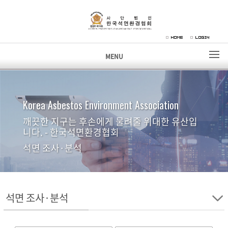
MENU
Korea Asbestos Environment Association
깨끗한 지구는 후손에게 물려줄 위대한 유산입
니다. - 한국석면환경협회
석면 조사·분석
석면 조사·분석