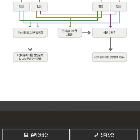
inodea : Ino HomepageBuilder V5.0.08-92419
회사명 : 사단법인 한국석면환경협회
온라인상담
전화상담
주소 : 서울시 동대문구 홍릉로 28, 성일빌딩 2층