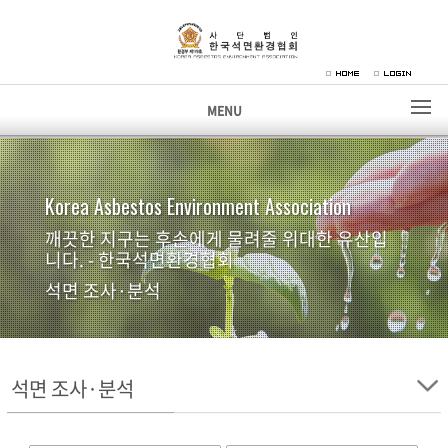
MENU
Korea Asbestos Environment Association
깨끗한 지구는 후손에게 물려줄 위대한 유산입
니다. - 한국석면환경협회
석면 조사·분석
석면 조사·분석