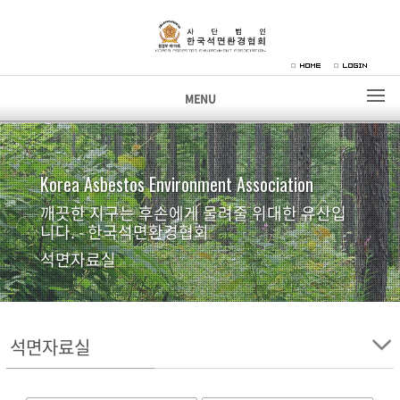
MENU
Korea Asbestos Environment Association
깨끗한 지구는 후손에게 물려줄 위대한 유산입
니다. - 한국석면환경협회
석면자료실
석면자료실