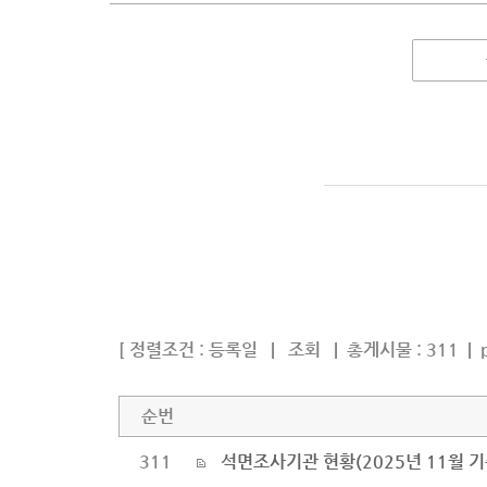
[ 정렬조건 :
등록일
|
조회
|
총게시물 : 311 | p
순번
311
석면조사기관 현황(2025년 11월 기