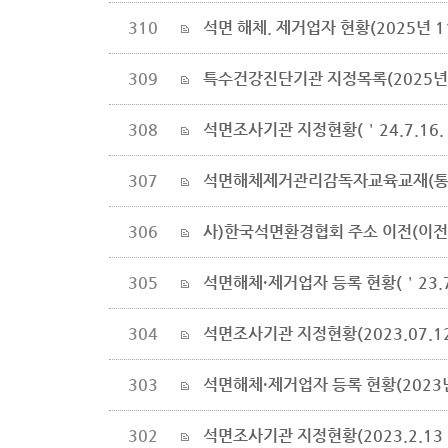
310
석면 해체. 제거업자 현황(2025년 1
309
특수건강진단기관 지정목록(2025년 
308
석면조사기관 지정현황(＇24.7.16.
307
석면해체제거관리감독자교육교재(통합
306
사)한국석면환경협회 주소 이전(이전일 
305
석면해체·제거업자 등록 현황(＇23.7.
304
석면조사기관 지정현황(2023.07.12
303
석면해체·제거업자 등록 현황(2023년
302
석면조사기관 지정현황(2023.2.13