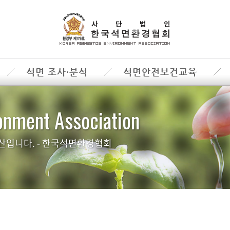
석면 조사·분석
석면안전보건교육
onment Association
산입니다. - 한국석면환경협회