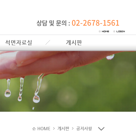
02-2678-1561
상담 및 문의 :
석면자료실
게시판
HOME
게시판
공지사항