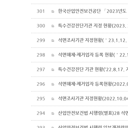
301
한국산업안전보건공단 「2023년도
300
특수건강진단기관 지정 현황(2023. 2
299
석면조사기관 지정현황(＇23.1.12.
298
석면해체·제거업자 등록 현황(＇22.12
297
특수건강진단 기관 현황(`22.8.17. 
296
석면해체·제거업자 등록현황(2022.09
295
석면조사기관 지정현황(2022.10.0
294
산업안전보건법 시행령(별표)28 석
293