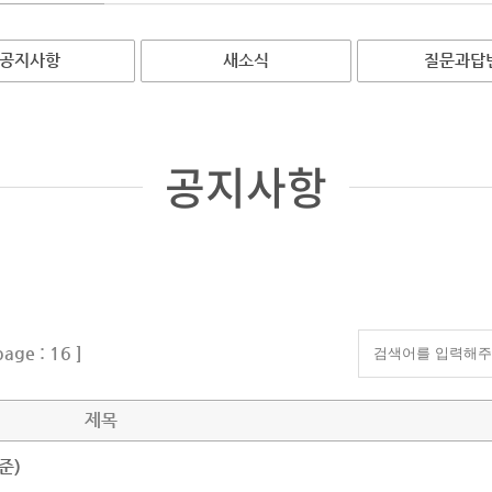
공지사항
새소식
질문과답
공지사항
age : 16
]
제목
준)