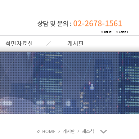
02-2678-1561
상담 및 문의 :
석면자료실
게시판
HOME
게시판
새소식