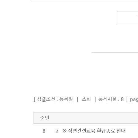
[ 정렬조건 :
등록일
|
조회
|
총게시물 : 8 | pag
순번
8
※ 석면관련교육 환급종료 안내