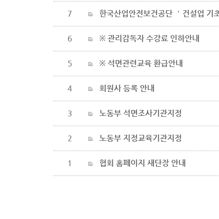
7
한국산업안전보건공단 ＇건설업 기
6
※ 관리감독자 수강료 인하안내
5
※ 석면관련교육 환급안내
4
회원사 등록 안내
3
노동부 석면조사기관지정
2
노동부 지정교육기관지정
1
협회 홈페이지 새단장 안내