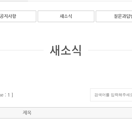
공지사항
새소식
질문과답
새소식
e : 1
]
제목