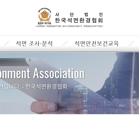
석면 조사·분석
석면안전보건교육
onment Association
산입니다. - 한국석면환경협회