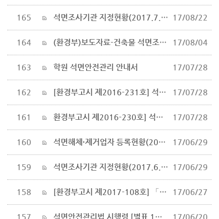
165
석면조사기관 지정현황(2017.7.27.기준)
17/08/22
164
(환경부)보도자료-건축물 석면조사 대상 확대 등 석면 안전관리 강화
17/08/04
163
학원 석면안전관리 안내서
17/07/28
162
[환경부고시 제2016-231호] 석면건축물의 평가 및 조치 방법
17/07/28
161
환경부고시 제2016-230호] 석면건축물의 위해성 평가 방법
17/07/28
160
석면해체·제거업자 등록현황(2017.6.26. 기준)
17/06/29
159
석면조사기관 지정현황(2017.6.26.기준)
17/06/29
158
[환경부고시 제2017-108호] 「축산농가 등 폐석면 배출 시설물 지정」 일부개정
17/06/27
157
석면안전관리법 시행령 [별표 1의2] 건축물석면조사 대상 건축물(제29조 관련)
17/06/20