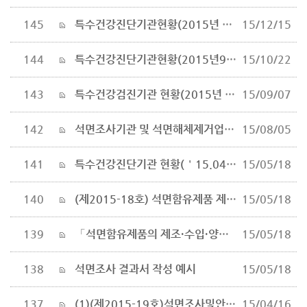
145
특수건강진단기관현황(2015년 11월)
15/12/15
144
특수건강진단기관현황(2015년9월말)
15/10/22
143
특수건강검진기관 현황(2015년 8월)
15/09/07
142
석면조사기관 및 석면해체제거업자 종사인력의 교육에 관한 규정(개정 2015. 8.6. 고용노동부고시 제2015-40호)
15/08/05
141
특수건강진단기관 현황(＇15.04.27)
15/05/18
140
(제2015-18호) 석면함유제품 제조.수입.양도.제공 또는 사용 금지에 관한 고시(최종)
15/05/18
139
「석면함유제품의 제조·수입·양도·제공 또는 사용 금지에 관한 고시」
15/05/18
138
석면조사 결과서 작성 예시
15/05/18
137
(1)(제2015-19호)석면조사및안전성평가등에관한고시(최종)
15/04/16