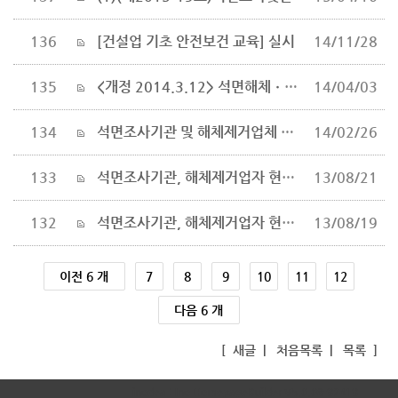
136
[건설업 기초 안전보건 교육] 실시
14/11/28
135
<개정 2014.3.12> 석면해체ㆍ제거업자의 인력ㆍ시설 및 장비기준(제80조의5 관련)
14/04/03
134
석면조사기관 및 해체제거업체 현황(2014. 2.14)
14/02/26
133
석면조사기관, 해체제거업자 현황(2013년 8월 13일 기준)
13/08/21
132
석면조사기관, 해체제거업자 현황(2013년 7월 11일 기준)
13/08/19
이전 6 개
7
8
9
10
11
12
다음 6 개
[
새글
|
처음목록
|
목록
]
inodea : Ino HomepageBuilder V5.0.08-92419